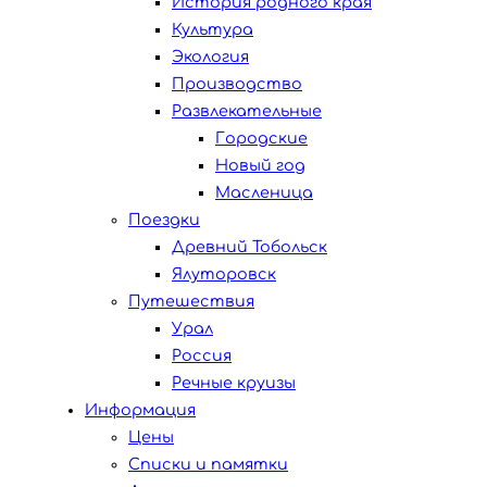
История родного края
Культура
Экология
Производство
Развлекательные
Городские
Новый год
Масленица
Поездки
Древний Тобольск
Ялуторовск
Путешествия
Урал
Россия
Речные круизы
Информация
Цены
Списки и памятки