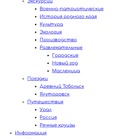
Экскурсии
Военно-патриотические
История родного края
Культура
Экология
Производство
Развлекательные
Городские
Новый год
Масленица
Поездки
Древний Тобольск
Ялуторовск
Путешествия
Урал
Россия
Речные круизы
Информация