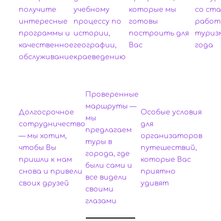
получите
учебному
которые мы
со ст
интересные
процессу по
готовы
работ
программы и
истории,
построить для
туризм
качественное
географии,
Вас
года
обслуживание
краеведению
Проверенные
маршруты —
Долгосрочное
Особые условия
мы
сотрудничество
для
предлагаем
— мы хотим,
организаторов
туры в
чтобы Вы
путешествий,
города, где
пришли к нам
которые Вас
были сами и
снова и привели
приятно
все видели
своих друзей
удивят
своими
глазами