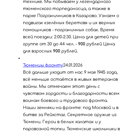
технике. Мы побываем у легендарного
тюменского торпедоносца, а также в
парке Пограничников в Казарово. Узнаем о
подвигах «зелёных беретов» и их верных
помощников - пограничных собак. Время
всей поездки: 2:00-2:30. Цена для детей при
группе от 30 до 44 чел. -
900
рублей Цена
для взрослых
900
рублей.
Тюменцы фронту
24.01.2026
Всё дальше уходит от нас 9 мая 1945 года,
всё меньше остаётся в живых ветеранов
войны. Мы отмечаем этот день с
чувством гордости и благодарности всем
воинам боевого и трудового фронта.
Наши земляки на фронте: под Москвой и в
битве за Рейхстаг. Секретное оружие из
Тюмени. Герои в белых халатах и у
паровозной топки. Тюменские школьники в