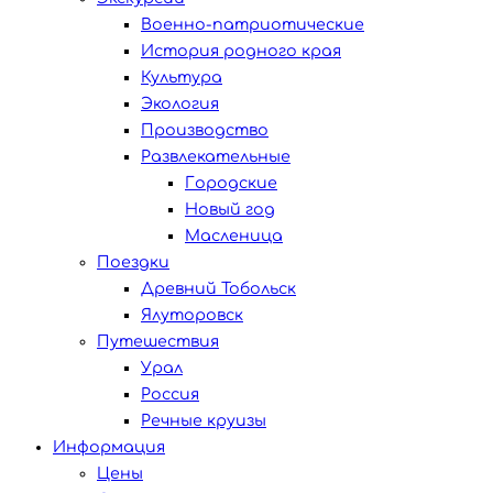
Военно-патриотические
История родного края
Культура
Экология
Производство
Развлекательные
Городские
Новый год
Масленица
Поездки
Древний Тобольск
Ялуторовск
Путешествия
Урал
Россия
Речные круизы
Информация
Цены