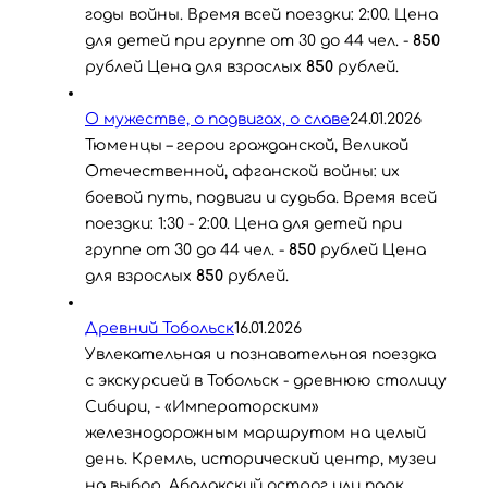
годы войны. Время всей поездки: 2:00. Цена
для детей при группе от 30 до 44 чел. -
850
рублей Цена для взрослых
850
рублей.
О мужестве, о подвигах, о славе
24.01.2026
Тюменцы – герои гражданской, Великой
Отечественной, афганской войны: их
боевой путь, подвиги и судьба. Время всей
поездки: 1:30 - 2:00. Цена для детей при
группе от 30 до 44 чел. -
850
рублей Цена
для взрослых
850
рублей.
Древний Тобольск
16.01.2026
Увлекательная и познавательная поездка
с экскурсией в Тобольск - древнюю столицу
Сибири, - «Императорским»
железнодорожным маршрутом на целый
день. Кремль, исторический центр, музеи
на выбор, Абалакский острог или парк