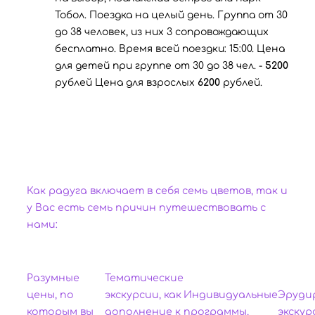
Тобол. Поездка на целый день. Группа от 30
до 38 человек, из них 3 сопровождающих
бесплатно. Время всей поездки: 15:00. Цена
для детей при группе от 30 до 38 чел. -
5200
рублей Цена для взрослых
6200
рублей.
Как радуга включает в себя семь цветов, так и
у Вас есть семь причин путешествовать с
нами:
Разумные
Тематические
цены, по
экскурсии, как
Индивидуальные
Эруди
которым вы
дополнение к
программы,
экскур