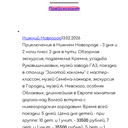
Прейскурант
Нижний Новгород
13.02.2026
Приключения в Нижнем Новгороде - 3 дня и
2 ночи плюс 2 дня в пути. Обзорная
экскурсия, подземелья Кремля, усадьба
Руковишниковых, музей завода ГАЗ, поездка
в столицу "Золотой хохломы" с мастер-
классом, музей Семёна-ложкаря, экскурсия
в Городец, музей А. Невского, особняк
Облаевых, длиннейшая в Европе канатная
дорога над Волгой встреча с
нижегородским городовым. Время всей
поездки: 5 дней. Цена для детей - при
группе: 10 дет. и 1 учит. -
33500
рублей, 7
дет. и 1 учит. -
35500
рублей, 5 дет. и 1