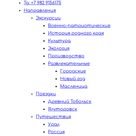
Tg: +7 982 9156175
Направления
Экскурсии
Военно-патриотические
История родного края
Культура
Экология
Производство
Развлекательные
Городские
Новый год
Масленица
Поездки
Древний Тобольск
Ялуторовск
Путешествия
Урал
Россия