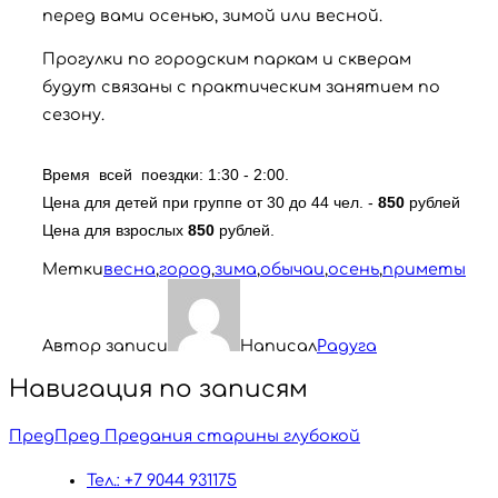
перед вами осенью, зимой или весной.
Прогулки по городским паркам и скверам
будут связаны с практическим занятием по
сезону.
Время  всей  поездки: 1:30 - 2:00.

Цена для детей при группе от 30 до 44 чел. - 
850
 рублей

Цена для взрослых 
850
 рублей.
Метки
весна
,
город
,
зима
,
обычаи
,
осень
,
приметы
Автор записи
Написал
Радуга
Навигация по записям
Пред
Пред
Предания старины глубокой
Тел.: +7 9044 931175