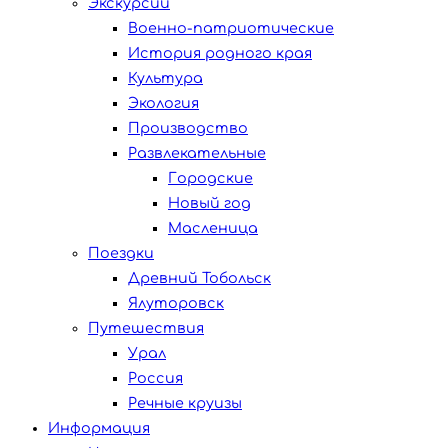
Экскурсии
Военно-патриотические
История родного края
Культура
Экология
Производство
Развлекательные
Городские
Новый год
Масленица
Поездки
Древний Тобольск
Ялуторовск
Путешествия
Урал
Россия
Речные круизы
Информация