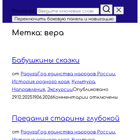
Поиск по:
Переключить боковую панель и навигацию
Метка:
вера
Бабушкины сказки
от
Радуга
Год единства народов России
,
История родного края
,
Культура
,
Направления
,
Экскурсии
Опубликовано
29.12.2025
19.06.2026
Комментарии отключены
Предания старины глубокой
от
Радуга
Год единства народов России
,
История родного края
,
Культура
,