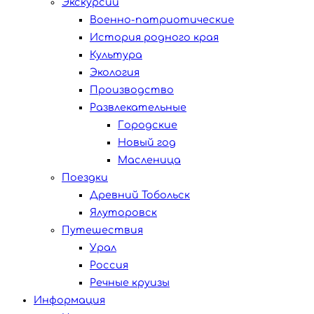
Экскурсии
Военно-патриотические
История родного края
Культура
Экология
Производство
Развлекательные
Городские
Новый год
Масленица
Поездки
Древний Тобольск
Ялуторовск
Путешествия
Урал
Россия
Речные круизы
Информация