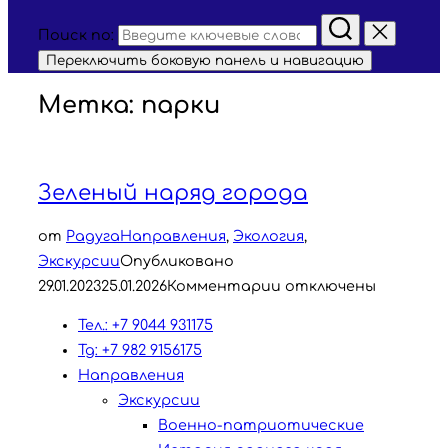
Поиск по:
Переключить боковую панель и навигацию
Метка:
парки
Зеленый наряд города
от
Радуга
Направления
,
Экология
,
Экскурсии
Опубликовано
29.01.2023
25.01.2026
Комментарии отключены
Тел.: +7 9044 931175
Tg: +7 982 9156175
Направления
Экскурсии
Военно-патриотические