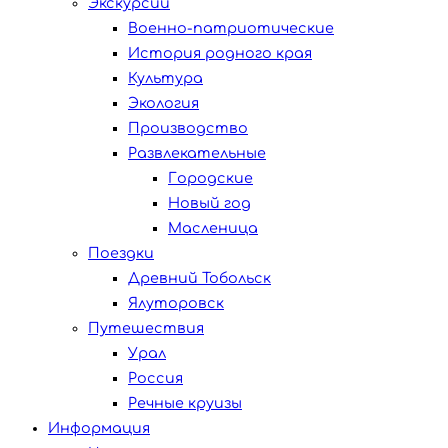
Экскурсии
Военно-патриотические
История родного края
Культура
Экология
Производство
Развлекательные
Городские
Новый год
Масленица
Поездки
Древний Тобольск
Ялуторовск
Путешествия
Урал
Россия
Речные круизы
Информация