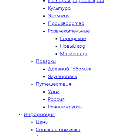
История родного края
Культура
Экология
Производство
Развлекательные
Городские
Новый год
Масленица
Поездки
Древний Тобольск
Ялуторовск
Путешествия
Урал
Россия
Речные круизы
Информация
Цены
Списки и памятки