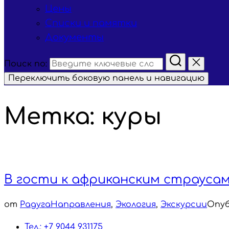
Цены
Списки и памятки
Документы
Поиск по:
Переключить боковую панель и навигацию
Метка:
куры
В гости к африканским страуса
от
Радуга
Направления
,
Экология
,
Экскурсии
Опуб
Тел.: +7 9044 931175