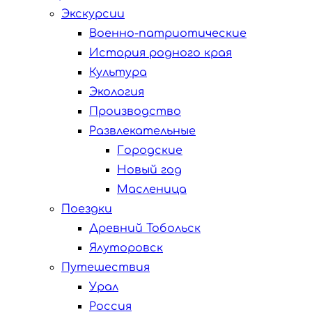
Экскурсии
Военно-патриотические
История родного края
Культура
Экология
Производство
Развлекательные
Городские
Новый год
Масленица
Поездки
Древний Тобольск
Ялуторовск
Путешествия
Урал
Россия