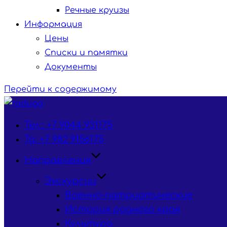
Речные круизы
Информация
Цены
Списки и памятки
Документы
Перейти к содержимому
Тел.: +7 9044 931175
Tg: +7 982 9156175
Направления
Экскурсии
Военно-патриотические
История родного края
Культура