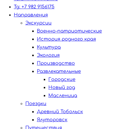
Tg: +7 982 9156175
Направления
Экскурсии
Военно-патриотические
История родного края
Культура
Экология
Производство
Развлекательные
Городские
Новый год
Масленица
Поездки
Древний Тобольск
Ялуторовск
Путешествия