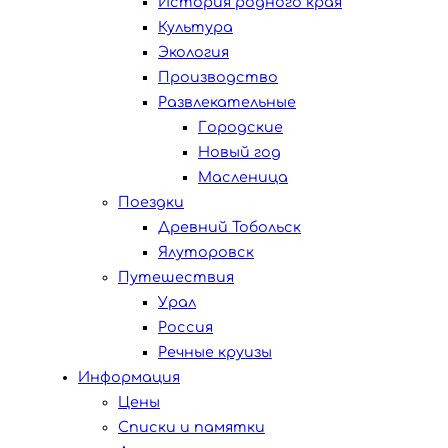
История родного края
Культура
Экология
Производство
Развлекательные
Городские
Новый год
Масленица
Поездки
Древний Тобольск
Ялуторовск
Путешествия
Урал
Россия
Речные круизы
Информация
Цены
Списки и памятки