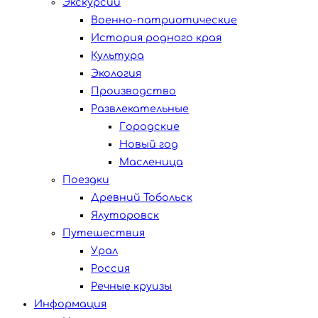
Экскурсии
Военно-патриотические
История родного края
Культура
Экология
Производство
Развлекательные
Городские
Новый год
Масленица
Поездки
Древний Тобольск
Ялуторовск
Путешествия
Урал
Россия
Речные круизы
Информация