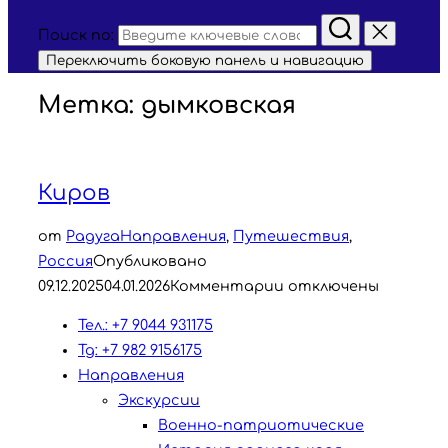
Поиск по:
Переключить боковую панель и навигацию
Метка:
дымковская
Киров
от
Радуга
Направления
,
Путешествия
,
Россия
Опубликовано
09.12.2025
04.01.2026
Комментарии отключены
Тел.: +7 9044 931175
Tg: +7 982 9156175
Направления
Экскурсии
Военно-патриотические