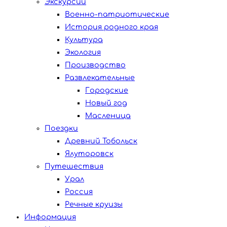
Экскурсии
Военно-патриотические
История родного края
Культура
Экология
Производство
Развлекательные
Городские
Новый год
Масленица
Поездки
Древний Тобольск
Ялуторовск
Путешествия
Урал
Россия
Речные круизы
Информация