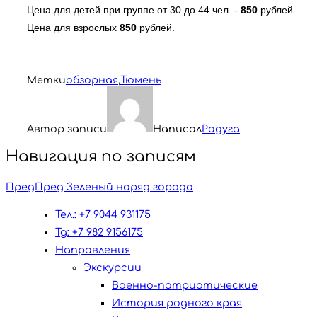
Цена для детей при группе от 30 до 44 чел. - 
850
 рублей

Цена для взрослых 
850
 рублей.
Метки
обзорная
,
Тюмень
Автор записи
Написал
Радуга
Навигация по записям
Пред
Пред
Зеленый наряд города
Тел.: +7 9044 931175
Tg: +7 982 9156175
Направления
Экскурсии
Военно-патриотические
История родного края